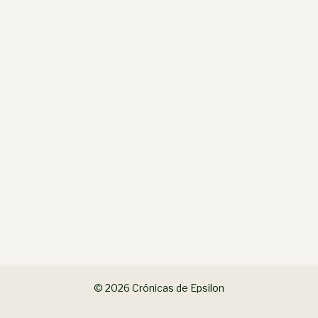
© 2026 Crónicas de Epsilon